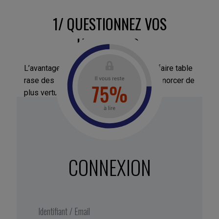
1/
QUESTIONNEZ VOS
HABITUDES
L’avantage de la crise ? Elle permet de faire table
rase des mauvaises habitudes et d’en amorcer de
plus vertueuses.
Commencez par faire le point
sur les
objectifs auxquels vous souhaitez donner la
priorité à l’avenir.
Assurez-vous que vos anciennes habitudes
CONNEXION
restent en phase avec eux
– c’est le bon
moment d’abandonner celles qui sont
périmées.
Identifiez (au moins) une nouvelle bonne
pratique
amorcée pendant la crise que vous