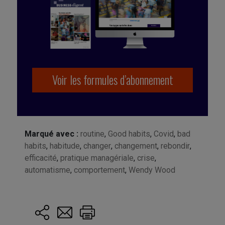
Voir les formules d’abonnement
Marqué avec :
routine
,
Good habits
,
Covid
,
bad
habits
,
habitude
,
changer
,
changement
,
rebondir
,
efficacité
,
pratique managériale
,
crise
,
automatisme
,
comportement
,
Wendy Wood