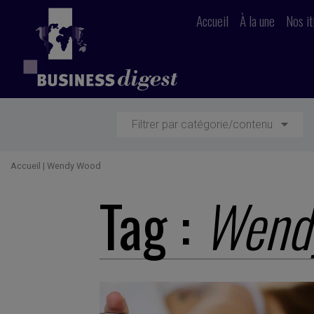
Accueil
À la une
Nos it
Filtrer par catégorie/contenu
Accueil
|
Wendy Wood
Tag :
Wend