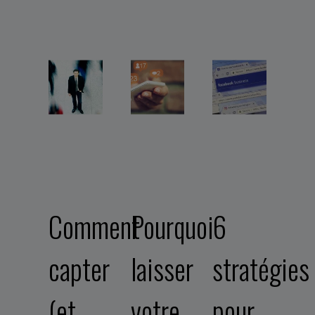
Comment
Pourquoi
6
capter
laisser
stratégies
(et
votre
pour