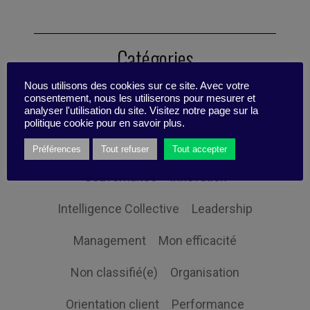
Catégories
Nous utilisons des cookies sur ce site. Avec votre
consentement, nous les utiliserons pour mesurer et
analyser l'utilisation du site. Visitez notre page sur la
Changement
Digital
politique cookie pour en savoir plus.
Economie et société
Globalisation
Préférences
Tout refuser
Tout accepter
Gouvernance
Innovation
Intelligence Collective
Leadership
Management
Mon efficacité
Non classifié(e)
Organisation
Orientation client
Performance