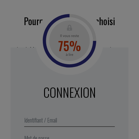
Pourquoi nous avons choisi
cette vidéo
Jacob Morgan n’offre pas de recettes miracles.
Au-delà des grands concepts, il montre que
l’engagement des collaborateurs repose avant
tout sur un changement de posture managérial.
Car investir dans les trois ingrédients clés de
CONNEXION
l’expérience ne suffit pas : ces derniers doivent
être en phase avec les valeurs de vos employés.
But ultime de l’expérience collaborateurs : créer
un réel engagement en apprenant à mieux
connaître vos équipes et leurs attentes pour créer
des expériences de travail exceptionnelles.