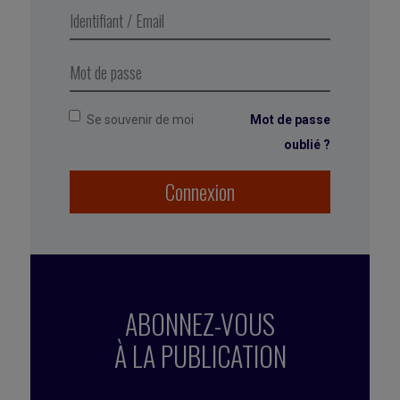
Mais toutes s’accordent à dire que son succès
dépend de leur mise en œuvre, spécifique selon
les besoins et préférences de chaque personne
dans son contexte pro. Un SWOT s’impose donc !
Se souvenir de moi
Mot de passe
oublié ?
Connexion
ABONNEZ-VOUS
À LA PUBLICATION