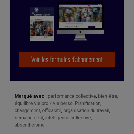
Voir les formules d’abonnement
Marqué avec :
performance collective
,
bien-être
,
équilibre vie pro / vie perso
,
Planification
,
changement
,
efficacité
,
organisation du travail
,
semaine de 4
,
intelligence collective
,
absenthéisme