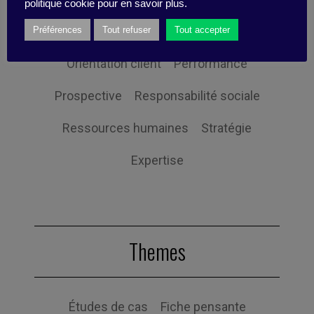
politique cookie pour en savoir plus.
Non classifié(e)
Organisation
Préférences
Tout refuser
Tout accepter
Orientation client
Performance
Prospective
Responsabilité sociale
Ressources humaines
Stratégie
Expertise
Themes
Études de cas
Fiche pensante