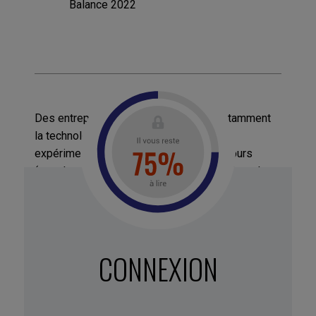
Balance 2022
Des entreprises de divers secteurs, notamment
la technologie, la finance et la santé, ont
expérimenté la semaine de travail de 4 jours
(appelons la S4J) comme moyen d’améliorer la
satisfaction et la rétention de leurs
collaborateurs.
Cependant, le débat fait rage sur son efficacité :
certaines études concluent qu’elle peut améliorer
CONNEXION
la productivité et l’équilibre travail-vie
personnelle, tandis que d’autres ont trouvé des
résultats mitigés.