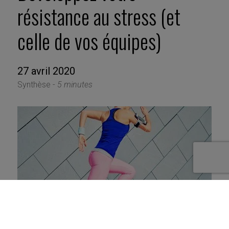
résistance au stress (et
celle de vos équipes)
27 avril 2020
Synthèse -
5 minutes