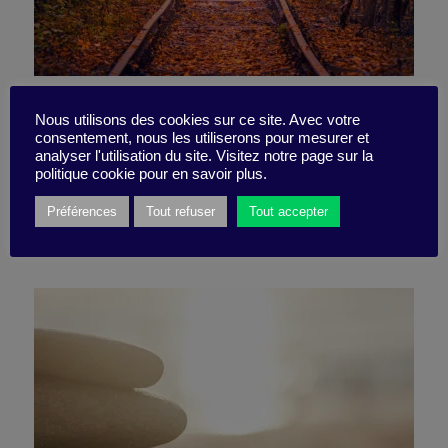
Comment vous concentrer
Nous utilisons des cookies sur ce site. Avec votre
consentement, nous les utiliserons pour mesurer et
– Vraiment ??
analyser l'utilisation du site. Visitez notre page sur la
politique cookie pour en savoir plus.
Préférences
Tout refuser
Tout accepter
17 avril 2023
Fiche pratique -
5 minutes