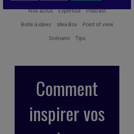
Nos actus
Expertise
Podcast
Boite à idées
Idea Box
Point of view
Scénario
Tips
Comment
inspirer vos