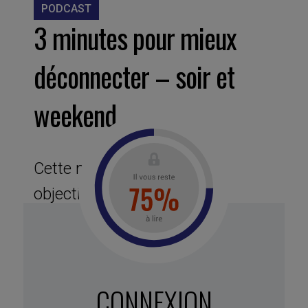
PODCAST
3 minutes pour mieux
déconnecter – soir et
weekend
Cette micro-session a pour
objectif de vous aider à
déconnecter plus rapidement en
fin de journée, en fin de semaine,
pour mieux vous ressourcer. En
CONNEXION
vous réduisant vos