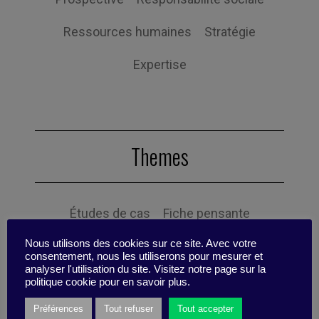
Ressources humaines
Stratégie
Expertise
Themes
Études de cas
Fiche pensante
Nous utilisons des cookies sur ce site. Avec votre
Point sur la recherche
Synthèse
consentement, nous les utiliserons pour mesurer et
analyser l'utilisation du site. Visitez notre page sur la
Fiche pratique
Pépite
Interview
politique cookie pour en savoir plus.
Préférences
Tout refuser
Tout accepter
Reading list
Vidéo
Infographie
Quiz