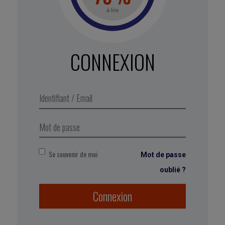
de la plate-forme
IoT
, pour collaborer plus
étroitement avec les ingénieurs et les
développeurs
,
passant d’une entreprise de 400
000 employés à une start-up de 50 personnes.
CONNEXION
Extrait de Business Digest N°300,
Octobre 2019
Se souvenir de moi
Mot de passe
oublié ?
Connexion
Marqué avec :
recherche
,
business model
,