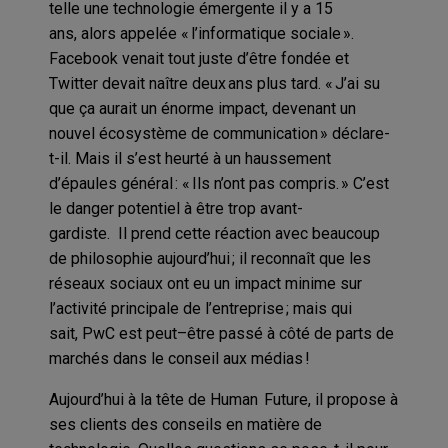
telle
une technologie
émergente
il y a 15
ans,
alors appelée « l
’
informatique sociale ».
Facebook venait tout juste d
’
être fondée et
Twitter devait naître deux ans plus tard. « J
’
ai su
que ça aurait un énorme impact,
devenant un
nouvel écosystème de communication »
déclare-
t-il. Mais
il s’est heurté à un
haussement
d
’
épaules général : « Ils n
’
ont pas compris. » C
’
est
le danger potentiel
à être
trop avant-
gardiste.
Il
prend
cette
réaction avec beaucoup
de philosophie
aujourd’hui ;
i
l reconnaît que les
réseaux sociaux ont eu un impact minime sur
l
’
activité principale de l
’
entreprise
; m
ais qui
sait,
PwC
est peut
–
être
passé à côté
de parts de
marchés dans le conseil aux médias
!
Aujourd
’
hui
à la tête de
Human
Future, il
propose
à
ses clients des conseils en matière de