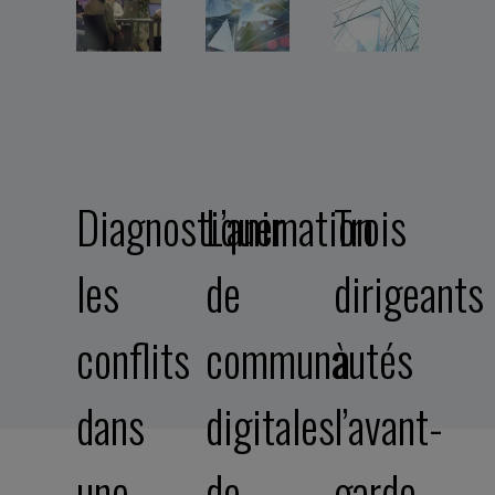
Diagnostiquer
L’animation
Trois
les
de
dirigeants
conflits
communautés
à
dans
digitales
l’avant-
une
de…
garde