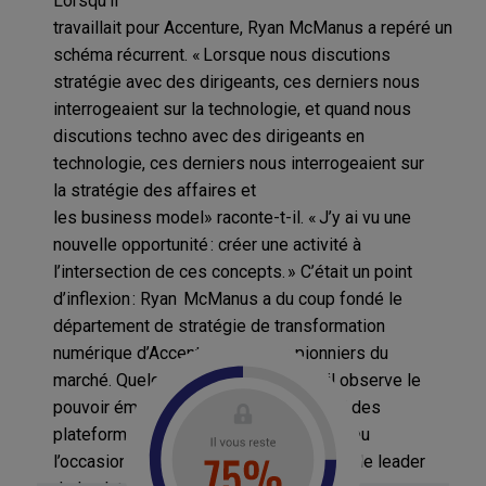
Lorsqu’il
travaillait
pour
Accenture
,
Ryan
McManus
a
repéré
un
schéma récurrent. «
Lorsque
nous discutions
stratégie avec des dirigeants,
ces derniers
nous
interrogeaient sur la technologie, et
quand
nous
discutions
techno
avec des dirigeants en
technologie,
ces derniers
nous interrogeaient sur
la stratégie des affaires et
les
business
m
odel
»
raconte-t-il. « J
’
y ai vu une
nouvelle opportunité : créer une activité à
l
’
intersection de ces concepts. »
C’était un point
d’inflexion :
Ryan
McManus
a
du coup fondé
le
département
de
stratégie de
transformation
numérique
d’
Accenture
, l
’
un des
pionniers
du
marché. Quelques années plus tard,
il
observe
le
pouvoir émergent des
business model
des
plateformes
, autre point d’inflexion ;
il a eu
l’occasion de travailler avec EVRYTHNG, le leader