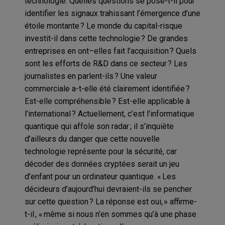
technologie.
Quelles questions se pose-t-il pour
identifier les
signaux trahissant l
’
émergence d
’
une
étoile montante
?
L
e monde du capital-risque
investit-il dans cette technologie ? De grandes
entreprises en
ont
–
elles
fait l
’
acquisition ?
Quels
sont les efforts
de R&D dans ce secteur ? Les
journalistes en parlent-ils ? Une valeur
commerciale a-t-elle été clairement identifiée ?
Est-elle compréhensible ? Est-elle applicable à
l
’
international ?
Actuellement,
c’est l’informatique
quantique
qui affole son radar
;
il
s
’
inquiète
d
’
ailleurs du danger que cette nouvelle
technologie représente pour la sécurité, car
décoder des données cryptées serait un jeu
d
’
enfant pour un ordinateur quantique. « Les
décideurs d
’
aujourd
’
hui devraient-ils se
pencher
sur cette question ? La réponse est oui, » affirme-
t-
il
,
« m
ême si nous n
’
en sommes qu
’
à une phase