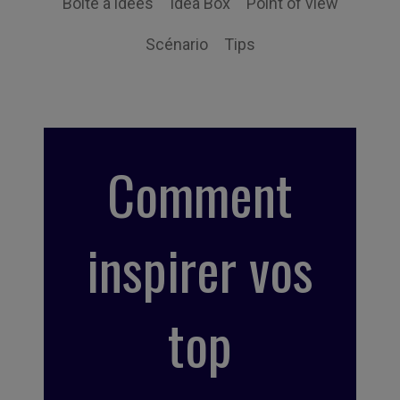
Boite à idées
Idea Box
Point of view
Scénario
Tips
Comment
inspirer vos
top