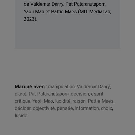
de Valdemar Danry, Pat Pataranutaporn,
Yaoli Mao et Pattie Maes (MIT MediaLab,
2023).
Marqué avec :
manipulation
,
Valdemar Danry
,
clarté
,
Pat Pataranutaporn
,
décision
,
esprit
critique
,
Yaoli Mao
,
lucidité
,
raison
,
Pattie Maes
,
décider
,
objectivité
,
pensée
,
information
,
choix
,
lucide