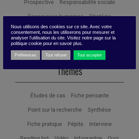
Prospective
Responsabilité sociale
Ressources humaines
Stratégie
Nous utilisons des cookies sur ce site. Avec votre
Expertise
consentement, nous les utiliserons pour mesurer et
analyser l'utilisation du site. Visitez notre page sur la
politique cookie pour en savoir plus.
Préférences
Tout refuser
Tout accepter
Themes
Études de cas
Fiche pensante
Point sur la recherche
Synthèse
Fiche pratique
Pépite
Interview
Reading list
Vidéo
Infographie
Quiz