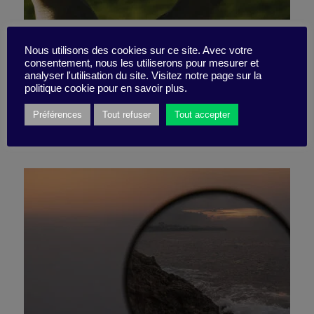
Ne croyez pas tout ce que
Nous utilisons des cookies sur ce site. Avec votre
consentement, nous les utiliserons pour mesurer et
l’IA vous dit !
analyser l'utilisation du site. Visitez notre page sur la
politique cookie pour en savoir plus.
Préférences
Tout refuser
Tout accepter
11 mars 2024
Pépite -
2 minutes