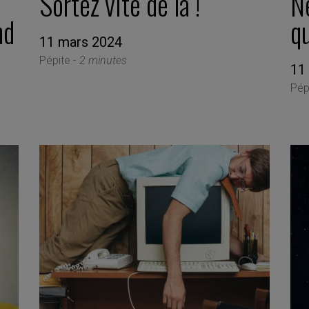
Sortez vite de là !
N
nd
qu
11 mars 2024
Pépite -
2 minutes
11
Pép