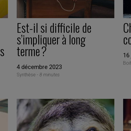
Est-il si difficile de
Ch
s’impliquer à long
co
ns
terme ?
16 
Boi
4 décembre 2023
Synthèse -
8 minutes