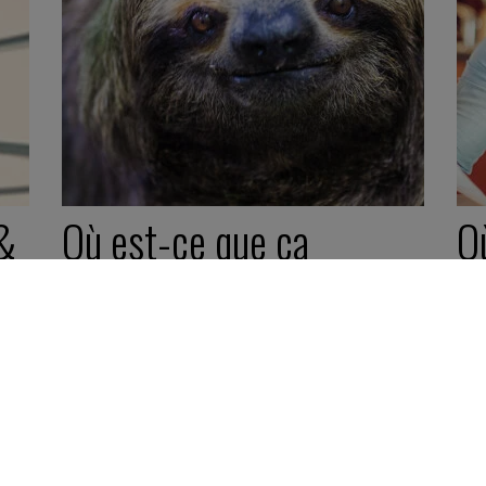
 &
Où est-ce que ça
O
coince ?
22
Pép
22 novembre 2021
Pépite -
2 minutes