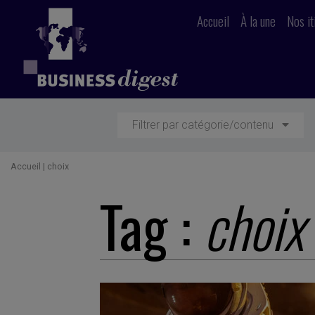
Accueil
À la une
Nos it
Filtrer par catégorie/contenu
Accueil
|
choix
Tag :
choix