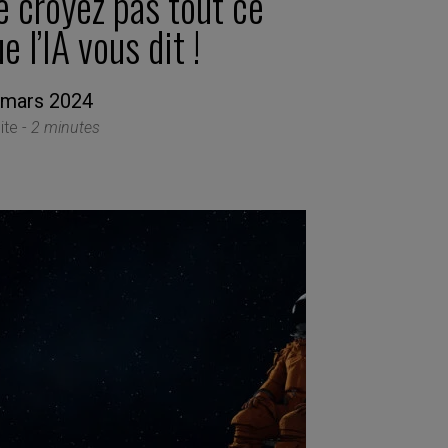
e croyez pas tout ce
e l’IA vous dit !
 mars 2024
ite -
2 minutes