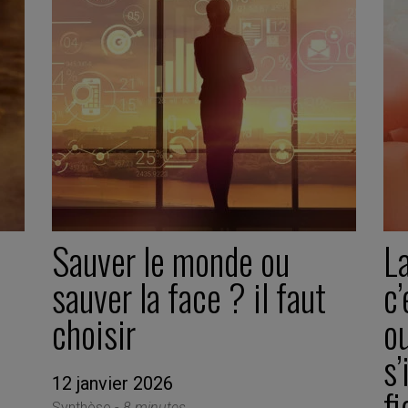
Sauver le monde ou
La
sauver la face ? il faut
c’
choisir
ou
s’
12 janvier 2026
fi
Synthèse -
8 minutes