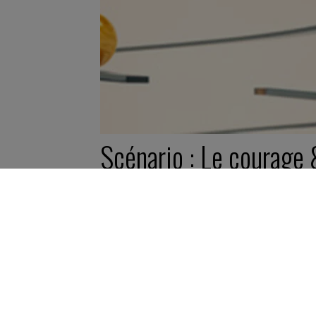
Scénario : Le courage
la décision
1 janvier 2023
Scénario -
5 minutes