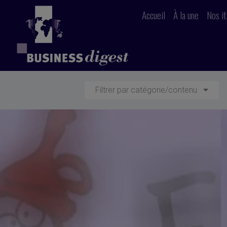
Accueil
À la une
Nos it
Filtrer par catégorie/contenu