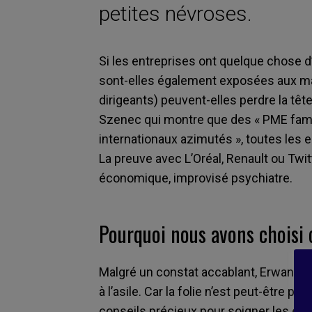
petites névroses.
Si les entreprises ont quelque chose d
sont-elles également exposées aux mal
dirigeants) peuvent-elles perdre la tê
Szenec qui montre que des « PME fami
internationaux azimutés », toutes les 
La preuve avec L’Oréal, Renault ou Twit
économique, improvisé psychiatre.
Pourquoi nous avons choisi c
Malgré un constat accablant, Erwan S
à l’asile. Car la folie n’est peut-être p
conseils précieux pour soigner les ent