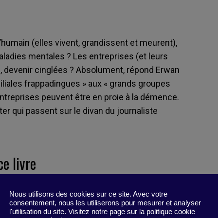
’humain (elles vivent, grandissent et meurent),
adies mentales ? Les entreprises (et leurs
te, devenir cinglées ? Absolument, répond Erwan
liales frappadingues » aux « grands groupes
entreprises peuvent être en proie à la démence.
ter qui passent sur le divan du journaliste
e livre
zenec ne condamne pas (encore) les entreprises
Nous utilisons des cookies sur ce site. Avec votre
as définitive. L’auteur fournit même quelques
consentement, nous les utiliserons pour mesurer et analyser
l'utilisation du site. Visitez notre page sur la politique cookie
reprises atteintes de troubles psychiatriques.