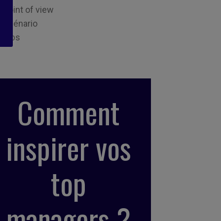
Point of view
Scénario
Tips
Comment
inspirer vos
top
managers ?