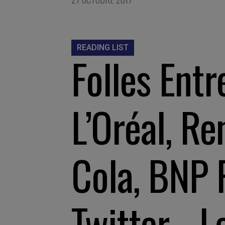
READING LIST
Folles Entr
L’Oréal, Re
Cola, BNP 
Twitter… L