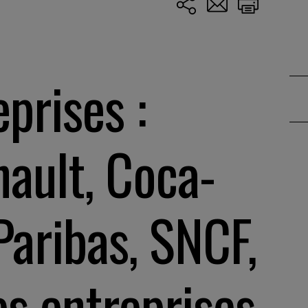
eprises :
nault, Coca-
Paribas, SNCF,
es entreprises