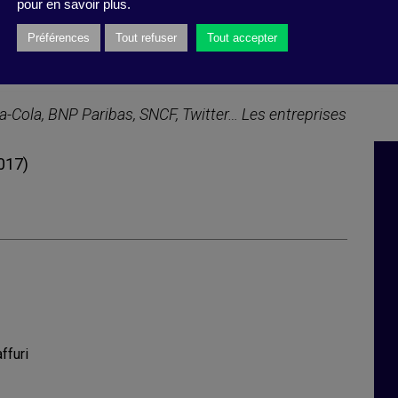
pour en savoir plus.
arler mais quelques pistes thérapeutiques comme
Préférences
Tout refuser
Tout accepter
rs », ou bien des « cours de français niveau CE1
re !
oca-Cola, BNP Paribas, SNCF, Twitter… Les entreprises
2017)
ffuri