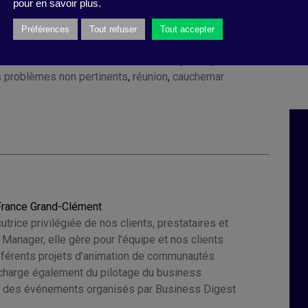
pour en savoir plus.
Préférences
Tout refuser
Tout accepter
ardien du temps
,
meeting
,
optimiser la performance
,
ficace
,
mauvaise humeur
,
Steven G. Rogelberg
,
des
s problèmes non pertinents
,
réunion
,
cauchemar
France Grand-Clément
cutrice privilégiée de nos clients, prestataires et
e Manager, elle gère pour l’équipe et nos clients
ifférents projets d’animation de communautés
e charge également du pilotage du business
 des événements organisés par Business Digest