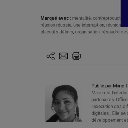
Marqué avec :
mentalité
,
contreproductif
,
g
réunion réussie
,
une interruption
,
réunion ef
objectifs définis
,
organisation
,
résoudre de
Publié par Marie-
Marie est l’interlo
partenaires. Offic
l’exécution des d
digitales . Elle s
développement et