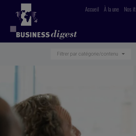
Accueil
À la une
Nos it
Filtrer par catégorie/contenu