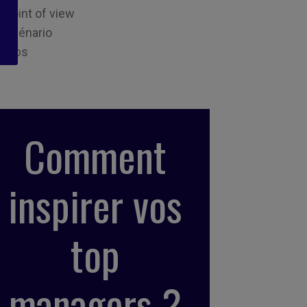
Point of view
Scénario
Tips
Comment
inspirer vos
top
managers ?