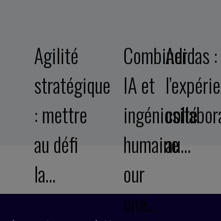
Agilité
Combiner
Adidas :
stratégique
IA et
l’expéri
: mettre
ingéniosité
collabor
au défi
humaine
au…
la…
our
une…