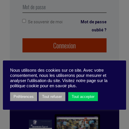
Se souvenir de moi
Mot de passe
oublié ?
Connexion
Marqué avec :
culture d'entreprise
,
Environnement de travail
,
expérience
,
symétrie
des attentions
,
marketing
,
satisfaction client
,
engagement
,
valeur
,
client
,
Avantage compétitif
,
Nous utilisons des cookies sur ce site. Avec votre
expérience client
,
expérience employé
,
création
consentement, nous les utiliserons pour mesurer et
de valeur
analyser l'utilisation du site. Visitez notre page sur la
ABONNEZ-VOUS
politique cookie pour en savoir plus.
À LA PUBLICATION
Préférences
Tout refuser
Tout accepter