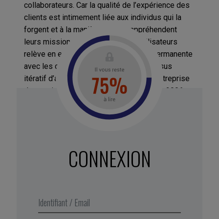
collaborateurs. Car la qualité de l’expérience des
clients est intimement liée aux individus qui la
forgent et à la manière dont ils appréhendent
leurs missions. L’expérience des utilisateurs
relève en effet d’une co-construction permanente
avec les collaborateurs, dans un processus
itératif d’amélioration continue. Ainsi, l’entreprise
de covoiturage Blablacar a été conçue en 2006
par un jeune entrepreneur, Frédéric Mazzella, lui-
même à la recherche d’une solution pratique et
abordable de mobilité. Une fois mise en œuvre, il
a tenu à ce que ses équipes restent à l’écoute
CONNEXION
des besoins des « membres » (clients de
Blablacar). Il encourage ses collaborateurs à
utiliser son service de covoiturage en leur offrant
des trajets gratuits. En échange, ils produisent un
retour d’expérience et des recommandations
d’amélioration.