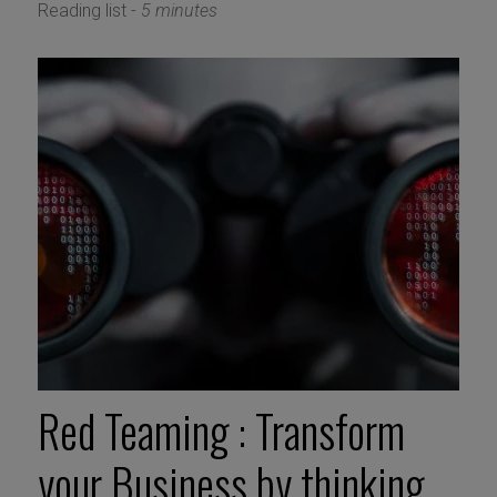
Reading list -
5 minutes
Red Teaming : Transform
your Business by thinking