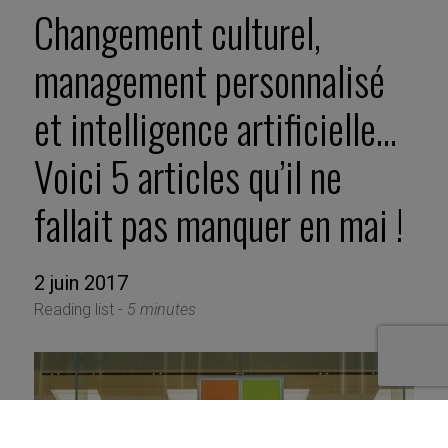
Changement culturel,
management personnalisé
et intelligence artificielle…
Voici 5 articles qu’il ne
fallait pas manquer en mai !
2 juin 2017
Reading list -
5 minutes