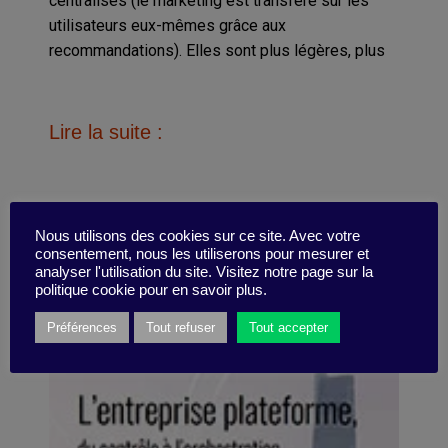
centralisés (le marketing est transféré sur les
utilisateurs eux-mêmes grâce aux
recommandations). Elles sont plus légères, plus
Lire la suite :
L’entreprise plateforme, du contrôle à
Nous utilisons des cookies sur ce site. Avec votre
consentement, nous les utiliserons pour mesurer et
l’orchestration des ressources
analyser l'utilisation du site. Visitez notre page sur la
politique cookie pour en savoir plus.
Préférences
Tout refuser
Tout accepter