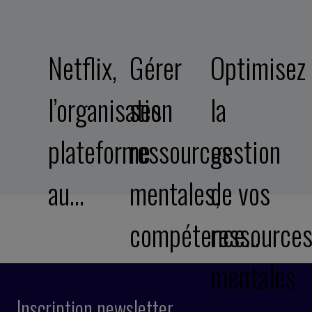
Netflix,
Gérer
Optimisez
l’organisation
ses
la
plateforme
ressources
gestion
au…
mentales,
de vos
compétence…
ressource
mentales
Inscription newsletter