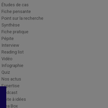
Études de cas
Fiche pensante
Point sur la recherche
Synthèse
Fiche pratique
Pépite
Interview
Reading list
Vidéo
Infographie
Quiz
Nos actus
Expertise
Podcast
Boite à idées
Idea Box