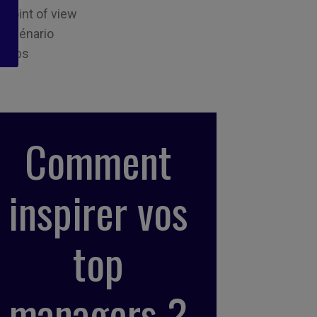
Point of view
Scénario
Tips
Comment
inspirer vos
top
managers ?