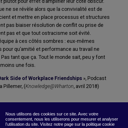
t plutôt pour effet d’amplifier leur côté obscur.
e ne se révèle alors que la convivialité est de
cient et mettre en place processus et structures
t pas biaiser résolution de conflit ou prise de
nt pas et que tout ostracisme soit évité.
 équipe à ces côtés sombres : eux-mêmes
 pour qu’amitié et performance au travail ne
Pas tant que ça. Tout le monde sait, peu y font
 moins une fois.
ark Side of Workplace Friendships
», Podcast
 Pillemer, (
Knowledge@Wharton
, avril 2018)
réseaux sociaux
,
équipe
,
bien-être
,
Relations
Nous utilisons des cookies sur ce site. Avec votre
consentement, nous les utiliserons pour mesurer et analyser
l'utilisation du site. Visitez notre page sur la politique cookie