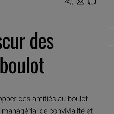
scur des
 boulot
opper des amitiés au boulot.
 managérial de convivialité et