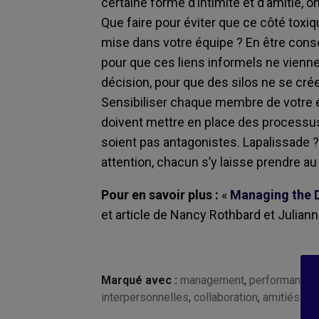
certaine forme d’intimité et d’amitié, on
Que faire pour éviter que ce côté toxiqu
mise dans votre équipe ? En être cons
pour que ces liens informels ne viennen
décision, pour que des silos ne se crée
Sensibiliser chaque membre de votre
doivent mettre en place des processus
soient pas antagonistes. Lapalissade ? 
attention, chacun s’y laisse prendre au
Pour en savoir plus :
«
Managing the D
et article de Nancy Rothbard et Julianna
Marqué avec :
management
,
performance
,
interpersonnelles
,
collaboration
,
amitiés