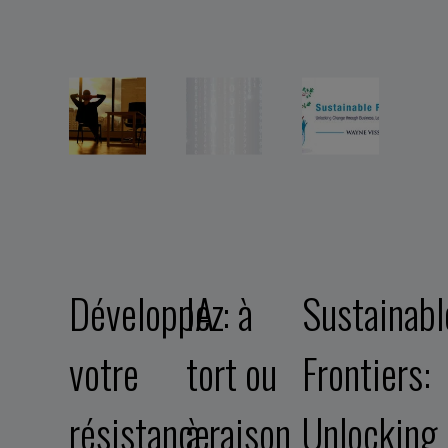
Développez
IA : à
Sustainabl
votre
tort ou
Frontiers:
résistance
à raison
Unlocking