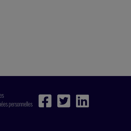
ies
nées personnelles