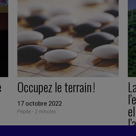
e
Occupez le terrain !
La
l’
17 octobre 2022
el
Pépite -
2 minutes
l’