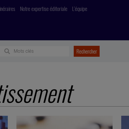
inéraires
Notre expertise éditoriale
L’équipe
tissement