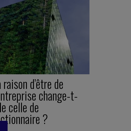
 raison d’être de
entreprise change-t-
le celle de
actionnaire ?