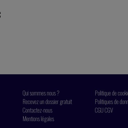
c
Qui sommes nous ?
Politique de cook
Recevez un dossier gratuit
Politiques de don
Contactez-nous
CGU CGV
Mentions légales