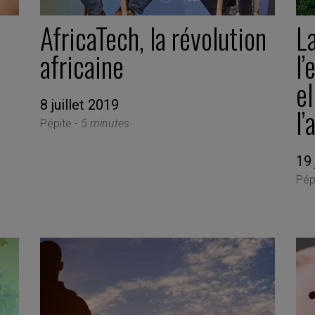
AfricaTech, la révolution
La
africaine
l’
el
8 juillet 2019
l’
Pépite -
5 minutes
19 
Pép