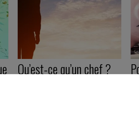
ue
Qu’est-ce qu’un chef ?
P
r
m
15 février 2019
de
Pépite -
5 minutes
d
1 f
Pép