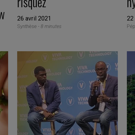
risquez
hy
aw
26 avril 2021
22 
Synthèse -
8 minutes
Pép