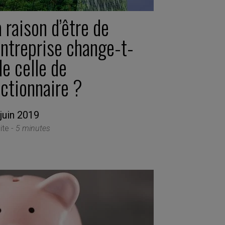
 raison d’être de
entreprise change-t-
le celle de
actionnaire ?
juin 2019
ite -
5 minutes