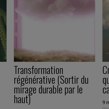
Transformation
C
régénérative (Sortir du
qu
mirage durable par le
c
haut)
9 
Qui