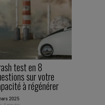
rash test en 8
estions sur votre
apacité à régénérer
mars 2025
z -
5 minutes