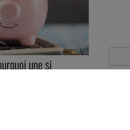
ourquoi une si
auvaise presse autour
 la (sur)rémunération
es patrons ?
évrier 2019
ite -
5 minutes