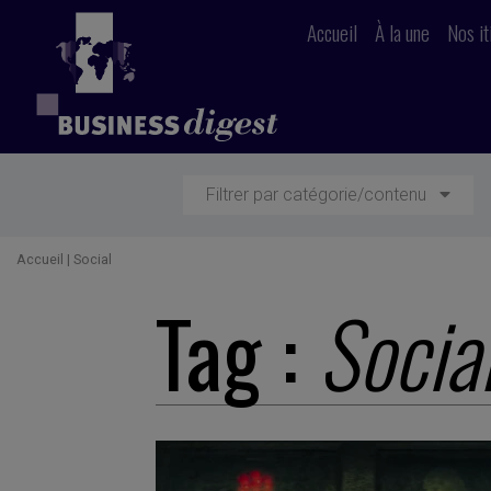
Accueil
À la une
Nos it
Filtrer par catégorie/contenu
Accueil
|
Social
Tag :
Socia