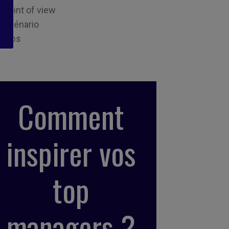
Point of view
Scénario
Tips
Comment
inspirer vos
top
managers ?