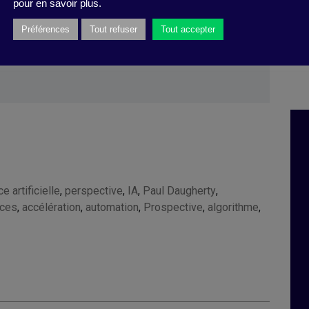
pour en savoir plus.
t Sarah Green Carmichael, (
Harvard
Préférences
Tout refuser
Tout accepter
2018).
ce artificielle
,
perspective
,
IA
,
Paul Daugherty
,
ces
,
accélération
,
automation
,
Prospective
,
algorithme
,