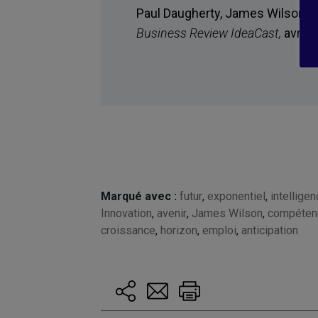
Paul Daugherty, James Wilson, e
Business Review IdeaCast
,
avril 
Marqué avec :
futur
,
exponentiel
,
intelligen
Innovation
,
avenir
,
James Wilson
,
compéten
croissance
,
horizon
,
emploi
,
anticipation