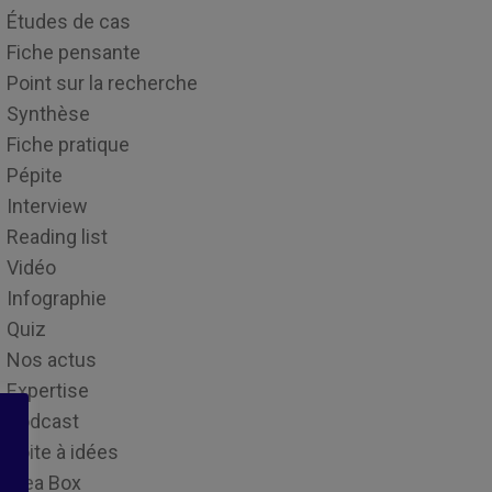
Études de cas
Fiche pensante
Point sur la recherche
Synthèse
Fiche pratique
Pépite
Interview
Reading list
Vidéo
Infographie
Quiz
Nos actus
Expertise
Podcast
Boite à idées
Idea Box