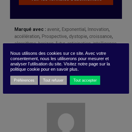
Marqué avec :
avenir
,
Exponential
,
Innovation
,
accélération
,
Prospective
,
dystopie
,
croissance
,
algorithme
,
horizon
,
futur
,
anticipation
,
intelligence
artificielle
,
exponentiel
,
IA
,
perspective
Nous utilisons des cookies sur ce site. Avec votre
consentement, nous les utiliserons pour mesurer et
analyser l'utilisation du site. Visitez notre page sur la
politique cookie pour en savoir plus.
Préférences
Tout refuser
Tout accepter