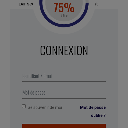
par seconde. L’ordinateur quantique est
capable d’en calculer au moins 1 000 milliards !
Une telle puissance permet par exemple de
mener quantités d’expérimentations à visée
thérapeutique dans un ordinateur et non plus
dans un laboratoire aux ressources limitées.
CONNEXION
Une Intelligence Artificielle réellement
intelligente :
Nourrie aux
big data
,
une IA est
désormais capable de concevoir une autre IA
qui surpasse les machines conçues par
l’homme, pour l’instant sur une tâche
circonscrite de reconnaissance d’images en
temps réel.
Se souvenir de moi
Mot de passe
oublié ?