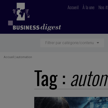
Accueil
À la une
Nos it
Filtrer par catégorie/contenu
Accueil
|
automation
Tag :
autom