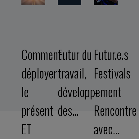
Comment
Futur du
Futur.e.s
déployer
travail,
Festivals
le
développement
–
présent
des…
Rencontre
ET
avec…