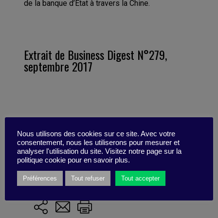
de la banque d’État à travers la Chine.
Extrait de Business Digest N°279,
septembre 2017
Marqué avec :
adaptation
,
Stratégie
,
Nous utilisons des cookies sur ce site. Avec votre
transformation
,
changement
,
incertitude
,
agilité
,
consentement, nous les utiliserons pour mesurer et
analyser l'utilisation du site. Visitez notre page sur la
Dual Transformation
,
performance
,
Baidu
,
politique cookie pour en savoir plus.
Prospective
,
transformation duale
,
Opportunité
Préférences
Tout refuser
Tout accepter