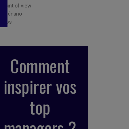
Point of view
Scénario
Tips
Comment
inspirer vos
top
managers ?