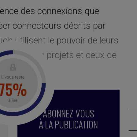
tinence des connexions que
per connecteurs décrits par
h utilisent le pouvoir de leurs
ancer leurs projets et ceux de
 devenir un ?
,
don
,
super connecteur
,
digital
,
réseautage
,
ABONNEZ-VOUS
,
Ruhlin Group
,
réseaux sociaux
,
influenceur
,
connexion
,
À LA PUBLICATION