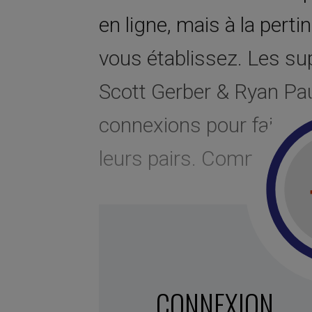
en ligne, mais à la per
vous établissez. Les su
Scott Gerber & Ryan Paug
connexions pour faire av
leurs pairs. Comment en
Marqué avec :
création de valeur
,
sponsor
communication
,
Relations interpersonnelles
réseau
,
liens
,
communiquer
CONNEXION