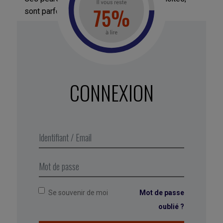
sont parfois difficiles à dépasser.
Or elles créent un cercle vicieux : les
neurosciences montrent que plus vous vous
sentez seul et plus vous percevez l’autre comme
une menace, ce qui renforce votre isolement. La
solitude est parfois difficile à repérer : une
CONNEXION
personne peut se sentir seule et exclue au milieu
d’un groupe. Et contrairement à ce que l’on pourrait
penser, la solitude ne s’exprime pas seulement
par l’isolement ou le retrait. Elle prend aussi la
forme de l’agressivité, de la colère ou de la
tristesse. Il est alors difficile de la repérer et
d’aider la personne qui en souffre.
Se souvenir de moi
Mot de passe
oublié ?