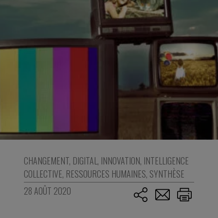
CHANGEMENT
,
DIGITAL
,
INNOVATION
,
INTELLIGENCE
COLLECTIVE
,
RESSOURCES HUMAINES
,
SYNTHÈSE
28 AOÛT 2020