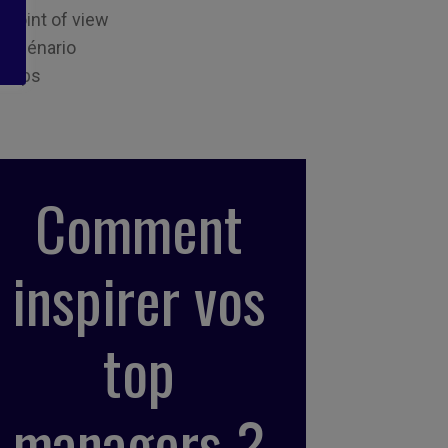
Point of view
Scénario
Tips
Comment
inspirer vos
top
managers ?