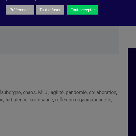
Préférences
Tout refuser
Tout accepter
MIT Sloan Management Review
, 24 juin
Mauborgne
,
chaos
,
Mi Ji
,
agilité
,
pandémie
,
collaboration
,
on
,
turbulence
,
croissance
,
réflexion organisationnelle
,