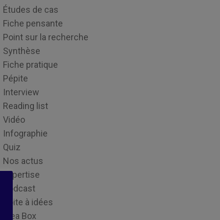
Études de cas
Fiche pensante
Point sur la recherche
Synthèse
Fiche pratique
Pépite
Interview
Reading list
Vidéo
Infographie
Quiz
Nos actus
Expertise
Podcast
Boite à idées
Idea Box