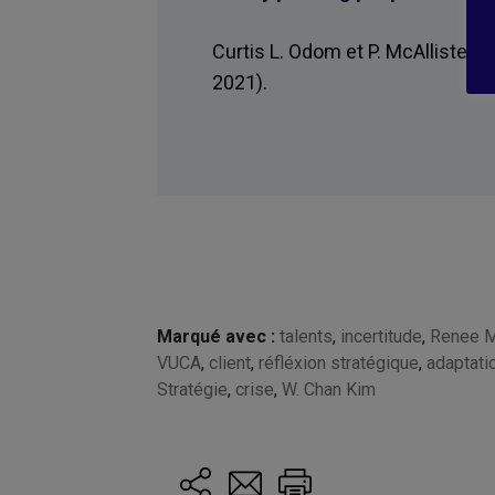
Curtis L. Odom et P. McAllister, (
2021).
Marqué avec :
talents
,
incertitude
,
Renee 
VUCA
,
client
,
réfléxion stratégique
,
adaptati
Stratégie
,
crise
,
W. Chan Kim