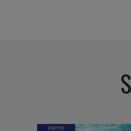
S
PÉPITE