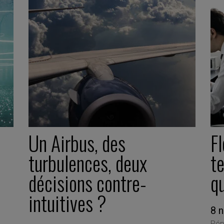
Un Airbus, des
Fl
turbulences, deux
t
décisions contre-
qu
intuitives ?
8 
Pép