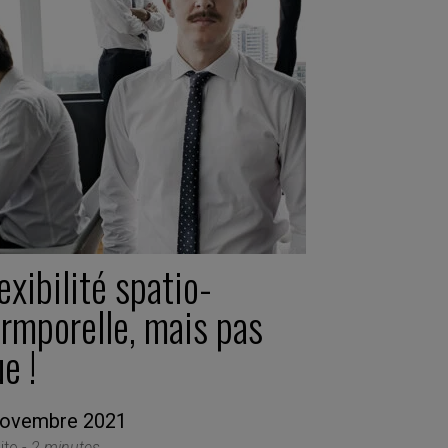
exibilité spatio-
ermporelle, mais pas
e !
novembre 2021
ite -
2 minutes