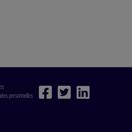
ies
nées personnelles