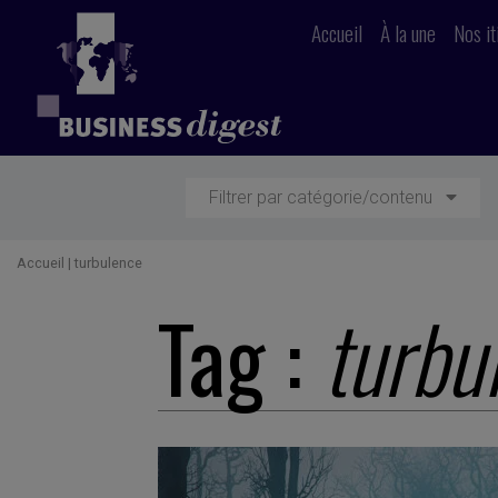
Accueil
À la une
Nos it
Filtrer par catégorie/contenu
Accueil
|
turbulence
Tag :
turbu