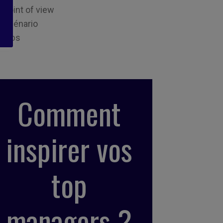
Point of view
Scénario
Tips
Comment
inspirer vos
top
managers ?