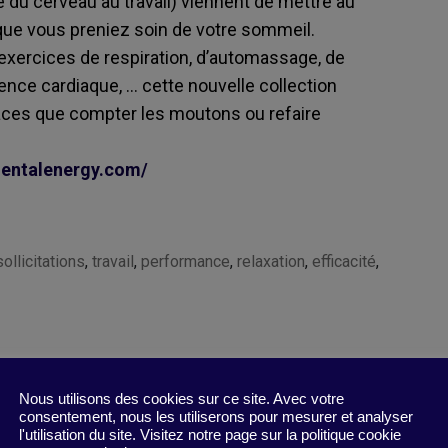
ité du cerveau au travail) viennent de mettre au
que vous preniez soin de votre sommeil.
xercices de respiration, d’automassage, de
ence cardiaque, … cette nouvelle collection
aces que compter les moutons ou refaire
entalenergy.com/
ollicitations
,
travail
,
performance
,
relaxation
,
efficacité
,
Nous utilisons des cookies sur ce site. Avec votre
consentement, nous les utiliserons pour mesurer et analyser
l'utilisation du site. Visitez notre page sur la politique cookie