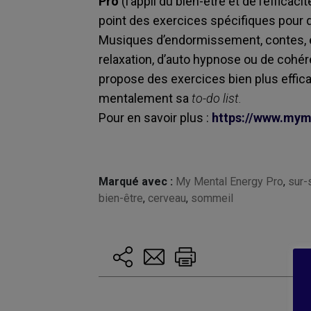
Pro
(l’appli du bien-être et de l’efficac
point des exercices spécifiques pour 
Musiques d’endormissement, contes, e
relaxation, d’auto hypnose ou de cohér
propose des exercices bien plus effic
mentalement sa
to-do list.
Pour en savoir plus :
https://www.mym
Marqué avec :
My Mental Energy Pro
,
sur-s
bien-être
,
cerveau
,
sommeil