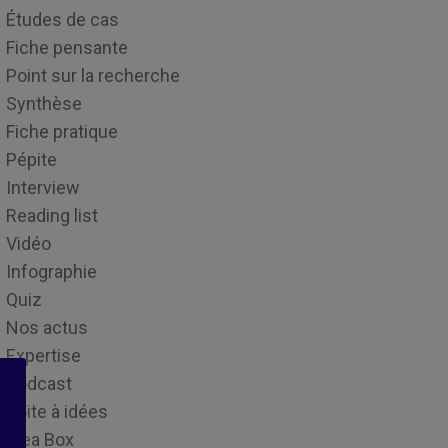
Études de cas
Fiche pensante
Point sur la recherche
Synthèse
Fiche pratique
Pépite
Interview
Reading list
Vidéo
Infographie
Quiz
Nos actus
Expertise
Podcast
Boite à idées
Idea Box