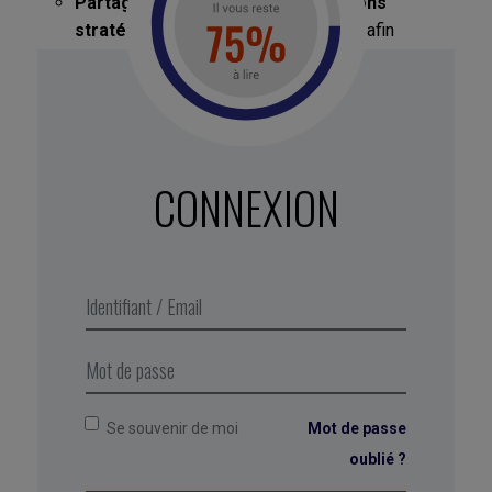
Partagez un maximum d’informations
stratégiques avec
vos co-équipiers afin
qu’ils se sentent inclus parmi les « initiés »
malgré leur éloignement.
Prenez des nouvelles lors des
visio d’équipe
: « Quelle est votre
préoccupation la plus importante cette
CONNEXION
semaine ? », « Où en est votre niveau d’énergie
aujourd’hui ? ».
Augmentez en parallèle la fréquence des
points individuels
(par téléphone ou visio)
pour discuter des besoins de chacun (et
envisagez un support de coaching pour les
collaborateurs en difficulté).
Se souvenir de moi
Mot de passe
oublié ?