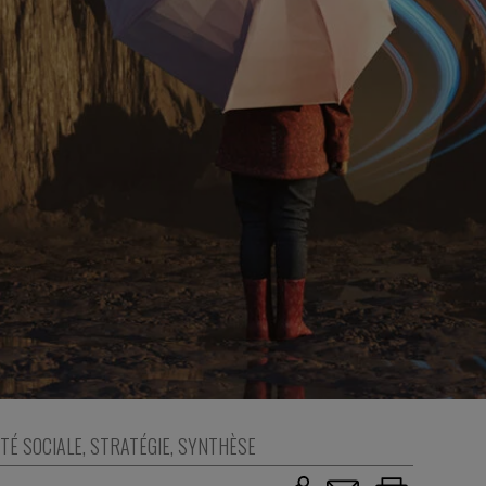
TÉ SOCIALE
,
STRATÉGIE
,
SYNTHÈSE