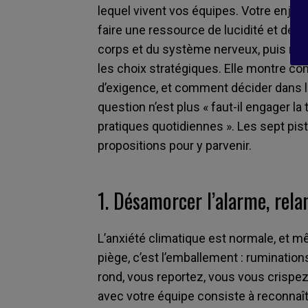
lequel vivent vos équipes. Votre enjeu n
faire une ressource de lucidité et de r
corps et du système nerveux, puis remon
les choix stratégiques. Elle montre co
d’exigence, et comment décider dans l
question n’est plus « faut-il engager la
pratiques quotidiennes ». Les sept pis
propositions pour y parvenir.
1. Désamorcer l’alarme, rela
L’anxiété climatique est normale, et mêm
piège, c’est l’emballement : ruminations
rond, vous reportez, vous vous crispez
avec votre équipe consiste à reconnaî