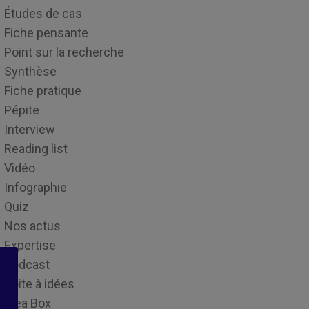
Études de cas
Fiche pensante
Point sur la recherche
Synthèse
Fiche pratique
Pépite
Interview
Reading list
Vidéo
Infographie
Quiz
Nos actus
Expertise
Podcast
Boite à idées
Idea Box