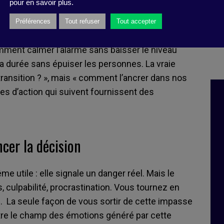
pour en savoir plus.
’est pas de la nier ni de la dramatiser, mais d’en
esponsabilité. L’approche présentée ici part du
Préférences
Tout refuser
Tout accepter
te vers les émotions, l’identité, les relations et
mment calmer l’alarme sans baisser le niveau
a durée sans épuiser les personnes. La vraie
 transition ? », mais « comment l’ancrer dans nos
tes d’action qui suivent fournissent des
ncer la décision
e utile : elle signale un danger réel. Mais le
, culpabilité, procrastination. Vous tournez en
. La seule façon de vous sortir de cette impasse
tre le champ des émotions généré par cette