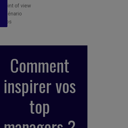
Point of view
Scénario
Tips
Comment
inspirer vos
top
managers ?