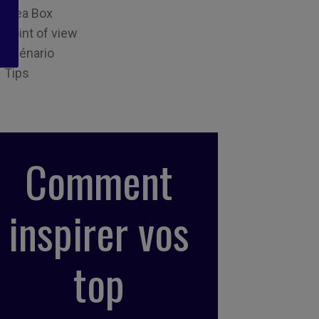
Idea Box
Point of view
Scénario
Tips
Comment
inspirer vos
top