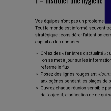
1 –
Instituer une hygiène de 
Vos équipes n’ont pas un problème de m
Tout le monde est informé, souvent tro
stratégique : considérer l’attention co
capital ou les données.
Créez des « fenêtres d’actualité » 
l’on se met à jour sur les informati
referme le flux.
Posez des lignes rouges anti-
dooms
anxiogènes pendant les plages de pr
Ouvrez chaque réunion sensible par 
de l’objectif, clarification de ce qui