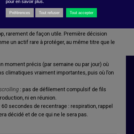
l’attention à l’échelle de l’équipe
pour en savoir plus.
Préférences
Tout refuser
Tout accepter
otivation, elles ont un problème de saturation.
p, rarement de façon utile. Première décision
mme un actif rare à protéger, au même titre que le
: un moment précis (par semaine ou par jour) où
ons climatiques vraiment importantes, puis où l’on
crolling
: pas de défilement compulsif de fils
oduction, ni en réunion.
60 secondes de recentrage : respiration, rappel
 sera décidé et de ce qui ne le sera pas.