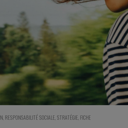
ON
,
RESPONSABILITÉ SOCIALE
,
STRATÉGIE
,
FICHE