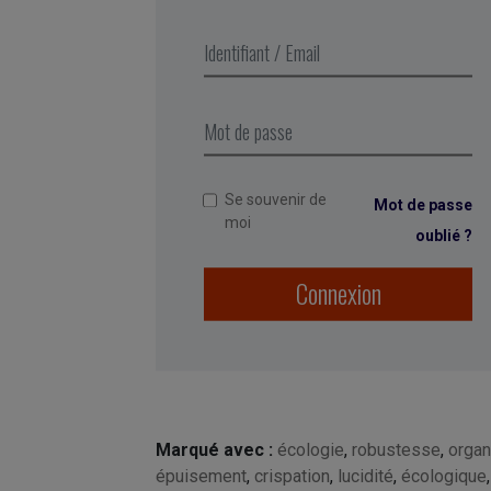
Se souvenir de
Mot de passe
moi
oublié ?
Connexion
Marqué avec :
écologie
,
robustesse
,
organ
épuisement
,
crispation
,
lucidité
,
écologique