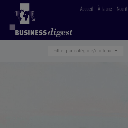
Accueil
À la une
Nos it
Filtrer par catégorie/contenu