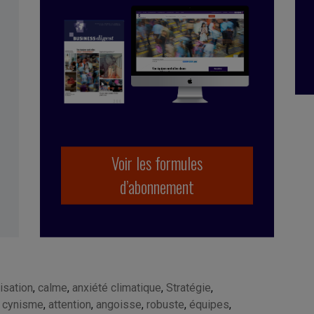
Voir les formules
d’abonnement
isation
,
calme
,
anxiété climatique
,
Stratégie
,
,
cynisme
,
attention
,
angoisse
,
robuste
,
équipes
,