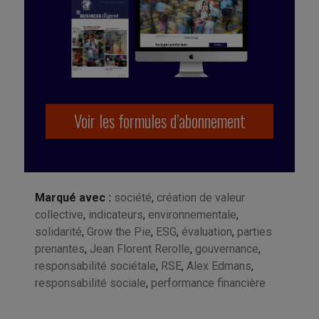
Voir les formules d’abonnement
Marqué avec :
société
,
création de valeur
collective
,
indicateurs
,
environnementale
,
solidarité
,
Grow the Pie
,
ESG
,
évaluation
,
parties
prenantes
,
Jean Florent Rerolle
,
gouvernance
,
responsabilité sociétale
,
RSE
,
Alex Edmans
,
responsabilité sociale
,
performance financière