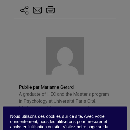
Publié par Marianne Gerard
A graduate of HEC and the Master's program
in Psychology at Université Paris Cité,
Marianne combines her expertise in
management and human sciences to produce
Nous utilisons des cookies sur ce site. Avec votre
consentement, nous les utiliserons pour mesurer et
written content in the fields of higher
analyser l'utilisation du site. Visitez notre page sur la
education, publishing, and corporate