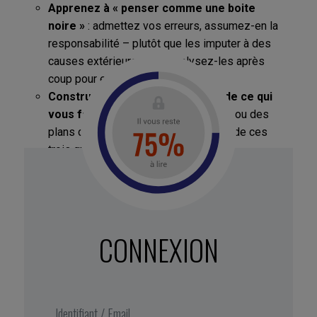
Apprenez à « penser comme une boite
noire »
: admettez vos erreurs, assumez-en la
responsabilité – plutôt que les imputer à des
causes extérieures – et analysez-les après
coup pour en tirer les leçons.
Construisez votre avenir autour de ce qui
vous fait vibrer
, pas sur des calculs ou des
plans de carrière « rationnels ». Atour de ces
trois questions essentielles :
Comment vous voyez-vous dans dix ans ?
(Quelle personne aimeriez-vous être, quel
serait votre emploi du temps idéal ?).
Qu’aimez-vous faire, vraiment, pendant votre
CONNEXION
temps libre ? (Vos
hobbies
sont révélateurs
de qui vous êtes, de ce qui vous attire
vraiment.)
Quelles sont vos valeurs non négociables ?
(Celles sur lesquelles vous ne transigez