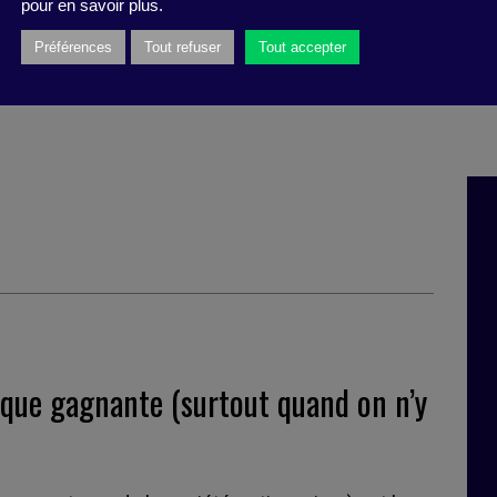
pour en savoir plus.
he Pie
Préférences
Tout refuser
Tout accepter
dmans, (Cambridge University Press, 2020).
gique gagnante (surtout quand on n’y