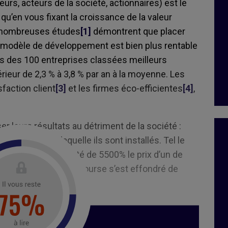
eurs, acteurs de la société, actionnaires) est le
qu’en vous fixant la croissance de la valeur
e nombreuses études
[1]
démontrent que placer
 modèle de développement est bien plus rentable
s des 100 entreprises classées meilleurs
rieur de 2,3 % à 3,8 % par an à la moyenne. Les
sfaction client
[3]
et les firmes éco-efficientes
[4]
,
r leurs résultats au détriment de la société :
la branche sur laquelle ils sont installés. Tel le
 en 2015, a augmenté de 5500% le prix d’un de
rim : son cours de bourse s’est effondré de
achine arrière.