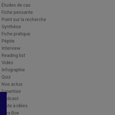
Études de cas
Fiche pensante
Point sur la recherche
Synthèse
Fiche pratique
Pépite
Interview
Reading list
Vidéo
Infographie
Quiz
Nos actus
Expertise
Podcast
Boite à idées
Idea Box