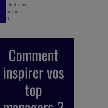
Point of view
Scénario
Tips
Comment
inspirer vos
top
managers ?