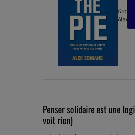
Grow t
Alex E
Penser solidaire est une lo
voit rien)