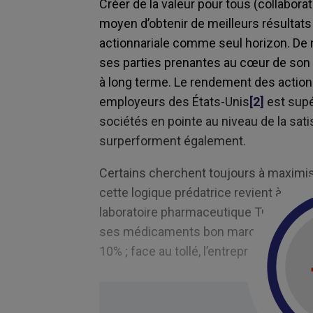
Créer de la valeur pour tous (collaborat
moyen d’obtenir de meilleurs résultats 
actionnariale comme seul horizon. D
ses parties prenantes au cœur de son
à long terme. Le rendement des action
employeurs des États-Unis
[2]
est supé
sociétés en pointe au niveau de la sati
surperforment également.
Certains cherchent toujours à maximise
cette logique prédatrice revient à scier 
laboratoire pharmaceutique Turing qui,
ses médicaments bon marché, le Darap
10% ; face au tollé, l’entreprise a fait m