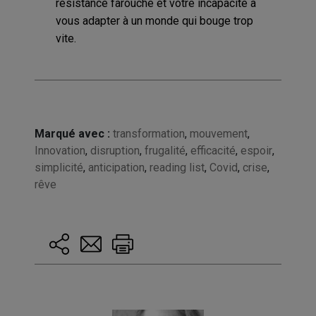
résistance farouche et votre incapacité à
vous adapter à un monde qui bouge trop
vite.
Marqué avec :
transformation
,
mouvement
,
Innovation
,
disruption
,
frugalité
,
efficacité
,
espoir
,
simplicité
,
anticipation
,
reading list
,
Covid
,
crise
,
rêve