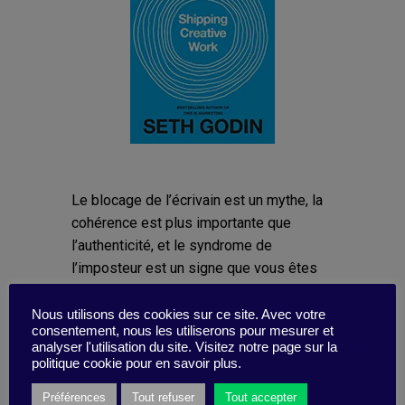
Le blocage de l’écrivain est un mythe, la
cohérence est plus importante que
l’authenticité, et le syndrome de
l’imposteur est un signe que vous êtes
un humain : en clair pour Godin, ce qui
distingue les grands innovateurs, ce n’est
Nous utilisons des cookies sur ce site. Avec votre
consentement, nous les utiliserons pour mesurer et
pas tant la créativité de leurs idées que
analyser l'utilisation du site. Visitez notre page sur la
la cohérence de leur exécution. Alors
politique cookie pour en savoir plus.
comment transformer votre passion (qui
Préférences
Tout refuser
Tout accepter
reste privée) en une contribution à