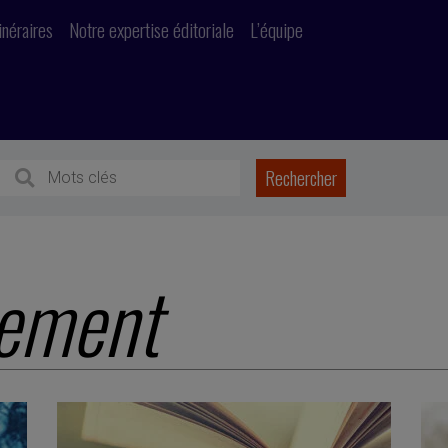
inéraires
Notre expertise éditoriale
L’équipe
ement