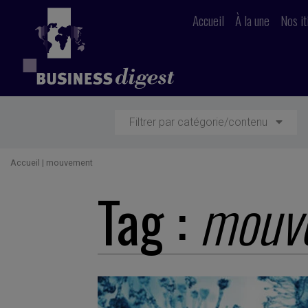
Accueil
À la une
Nos it
Filtrer par catégorie/contenu
Accueil
|
mouvement
Tag :
mouv