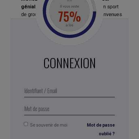
génial et solitaire
. La créativité est un sport
de groupe ; les idées de tous sont bienvenues.
L’innovation qui fera la différence peut jaillir
d’échanges, de brainstormings et émerger à
tous les niveaux de l’organisation.
CONNEXION
Le correcteur liquide (Tipp-ex) de Newell
Brands est l’invention d’une assistante
qui avait pour hobby la peinture.
Se souvenir de moi
Mot de passe
oublié ?