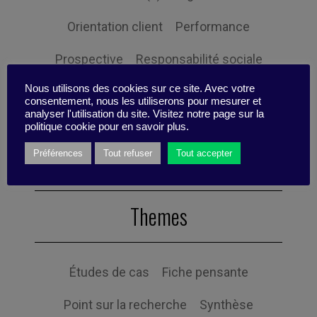
Orientation client
Performance
Prospective
Responsabilité sociale
Nous utilisons des cookies sur ce site. Avec votre
Ressources humaines
Stratégie
consentement, nous les utiliserons pour mesurer et
analyser l'utilisation du site. Visitez notre page sur la
Expertise
politique cookie pour en savoir plus.
Préférences
Tout refuser
Tout accepter
Themes
Études de cas
Fiche pensante
Point sur la recherche
Synthèse