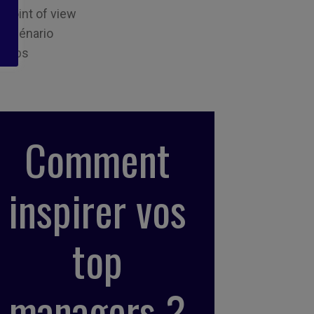
Point of view
Scénario
Tips
Comment
inspirer vos
top
managers ?