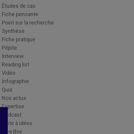
Études de cas
Fiche pensante
Point sur la recherche
Synthèse
Fiche pratique
Pépite
Interview
Reading list
Vidéo
Infographie
Quiz
Nos actus
Expertise
Podcast
Boite à idées
Idea Box