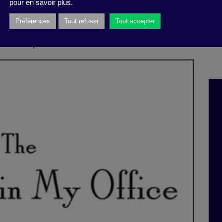
’y jouent. Petit plus par rapport aux nombreux
pour en savoir plus.
fficiles au travail : les auteures sont ici
Préférences
Tout refuser
Tout accepter
donc pas uniquement sur des observations, mais
nces comportementales.