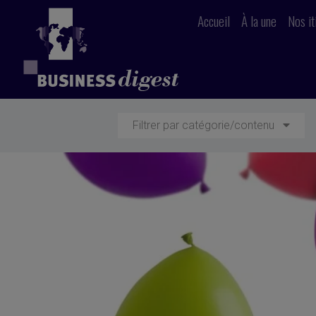
Accueil
À la une
Nos it
Filtrer par catégorie/contenu