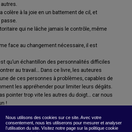
s autres.
a colère à la joie en un battement de cil, et
l passe.
toritaire qui ne lâche jamais le contrôle, même
ême face au changement nécessaire, il est
st qu’un échantillon des personnalités difficiles
trer au travail… Dans ce livre, les auteures
acune de ces personnes à problèmes, capables de
mment les appréhender pour limiter leurs dégâts.
as pointer trop vite les autres du doigt… car nous
n !
 :
Nous utilisons des cookies sur ce site. Avec votre
consentement, nous les utiliserons pour mesurer et analyser
ffre un regard lucide sur le monde de l’entreprise
l'utilisation du site. Visitez notre page sur la politique cookie