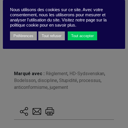
D’après
The Stupidity Paradox: The Power and
Pitfalls of Functional Stupidity at Work
de Mats
Nous utilisons des cookies sur ce site. Avec votre
consentement, nous les utiliserons pour mesurer et
Alvesson et André Spicer (Profile Books, juin
analyser l'utilisation du site. Visitez notre page sur la
2016) et un entretien avec Pontus Bodelsson,
politique cookie pour en savoir plus.
CEO de HD-Sydsvenskan et administrateur de
Préférences
Tout refuser
Tout accepter
plusieurs sociétés suédoises.
Marqué avec :
Règlement
,
HD-Sydsvenskan
,
Bodelsson
,
discipline
,
Stupidité
,
processus
,
anticonformisme
,
jugement