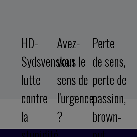
HD-
Avez-
Perte
Sydsvenskan
vous le
de sens,
lutte
sens de
perte de
contre
l’urgence
passion,
la
?
brown-
stupidité…
out