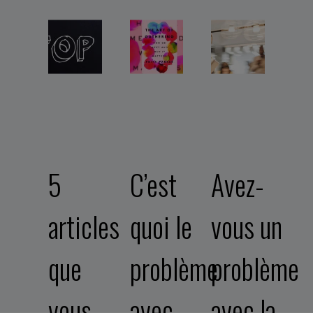
5
C’est
Avez-
articles
quoi le
vous un
que
problème
problème
vous
avec
avec la