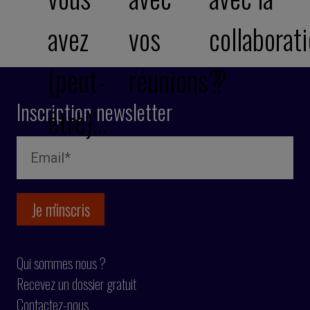
avez
vos
collaborat
(peut-
réunions ?
?
Inscription newsletter
être)…
Qui sommes nous ?
Recevez un dossier gratuit
Contactez-nous