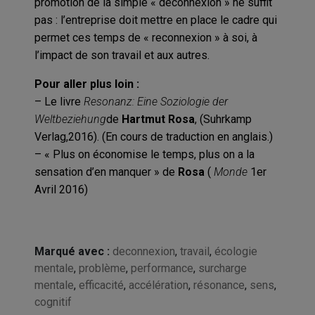
promotion de la simple « déconnexion » ne suffit
pas : l’entreprise doit mettre en place le cadre qui
permet ces temps de « reconnexion » à soi, à
l’impact de son travail et aux autres.
Pour aller plus loin :
– Le livre
Resonanz: Eine Soziologie der
Weltbeziehung
de
Hartmut Rosa
, (Suhrkamp
Verlag,2016). (En cours de traduction en anglais.)
– « Plus on économise le temps, plus on a la
sensation d’en manquer » de
Rosa
(
Monde
1er
Avril 2016)
Marqué avec :
deconnexion
,
travail
,
écologie
mentale
,
problème
,
performance
,
surcharge
mentale
,
efficacité
,
accélération
,
résonance
,
sens
,
cognitif