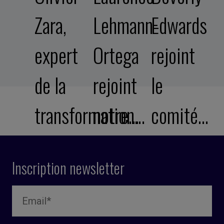
Zara,
Lehmann-
Edwards
expert
Ortega
rejoint
de la
rejoint
le
transformation…
notre…
comité…
Inscription newsletter