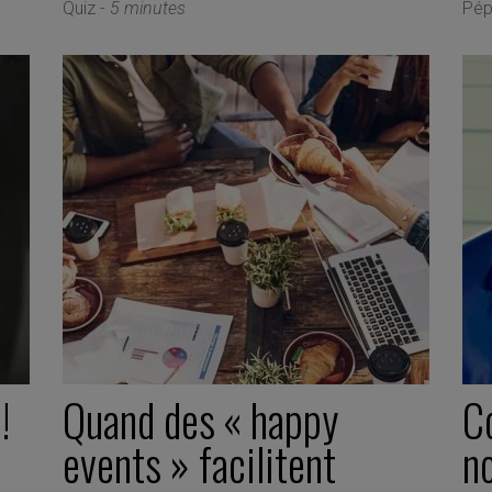
Quiz -
5 minutes
Pép
!
Quand des « happy
C
events » facilitent
no