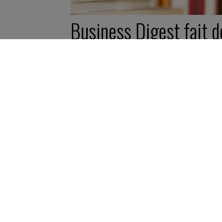
Business Digest fait d
de ses livres à
l’université Paris-
Dauphine !
19 mai 2017
Pépite -
5 minutes
Inscription newsletter