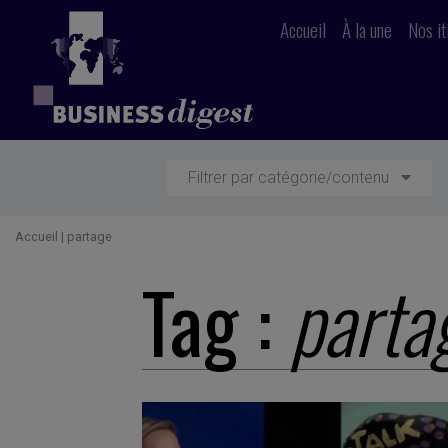
Accueil
À la une
Nos it
Filtrer par catégorie/contenu
Accueil
|
partage
Tag :
parta