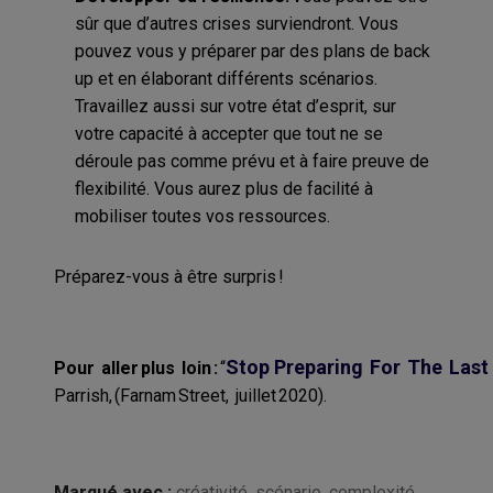
sûr que d’autres crises surviendront. Vous
pouvez vous y préparer par des plans de back
up et en élaborant différents scénarios.
Travaillez aussi sur votre état d’esprit, sur
votre capacité à accepter que tout ne se
déroule pas comme prévu et à faire preuve de
flexibilité. Vous aurez plus de facilité à
mobiliser toutes vos ressources.
Préparez-vous à être surpris !
Stop
Preparing
For
The
Last
Pour
a
ller
p
lus
loin :
“
Parrish,
(
Farnam
Street
,
juillet
2020
)
.
Marqué avec :
créativité
,
scénario
,
complexité
,