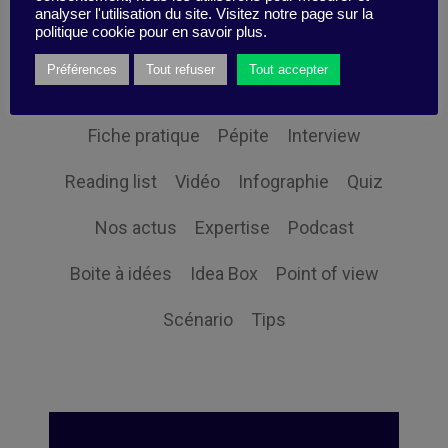
analyser l'utilisation du site. Visitez notre page sur la
politique cookie pour en savoir plus.
Point sur la recherche
Études de cas
Préférences
Tout refuser
Tout accepter
Fiche pensante
Synthèse
Fiche pratique
Pépite
Interview
Reading list
Vidéo
Infographie
Quiz
Nos actus
Expertise
Podcast
Boite à idées
Idea Box
Point of view
Scénario
Tips