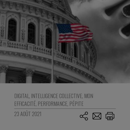
DIGITAL
,
INTELLIGENCE COLLECTIVE
,
MON
EFFICACITÉ
,
PERFORMANCE
,
PÉPITE
23 AOÛT 2021