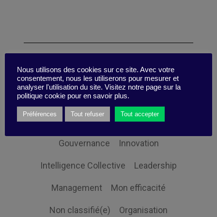
Catégories
Nous utilisons des cookies sur ce site. Avec votre
consentement, nous les utiliserons pour mesurer et
analyser l'utilisation du site. Visitez notre page sur la
politique cookie pour en savoir plus.
Changement
Digital
Préférences
Tout refuser
Tout accepter
Economie et société
Globalisation
Gouvernance
Innovation
Intelligence Collective
Leadership
Management
Mon efficacité
Non classifié(e)
Organisation