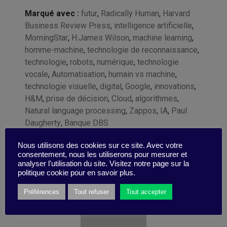
Marqué avec :
futur
,
Radically Human
,
Harvard
Business Review Press
,
intelligence artificielle
,
MorningStar
,
H.James Wilson
,
machine learning
,
homme-machine
,
technologie de reconnaissance
,
technologie
,
robots
,
numérique
,
technologie
vocale
,
Automatisation
,
humain vs machine
,
technologie visuelle
,
digital
,
Google
,
innovations
,
H&M
,
prise de décision
,
Cloud
,
algorithmes
,
Natural language processing
,
Zappos
,
IA
,
Paul
Daugherty
,
Banque DBS
Nous utilisons des cookies sur ce site. Avec votre
consentement, nous les utiliserons pour mesurer et
analyser l'utilisation du site. Visitez notre page sur la
politique cookie pour en savoir plus.
Préférences
Tout refuser
Tout accepter