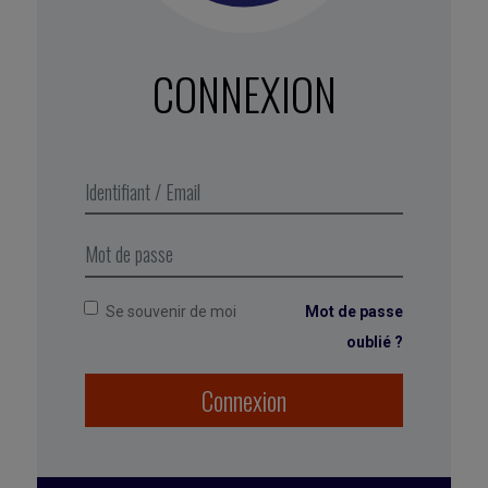
beaucoup plus de difficultés qu’initialement
prévu et l’IA fonctionne mieux en interaction
avec un humain qu’en autonomie. Mais elle
CONNEXION
progresse aussi dans ce domaine : les ballons
stratosphériques de Google, conçus pour
fournir l’accès à internet, ont la capacité de
prendre des décisions seuls et, surtout, de les
ajuster en fonction des circonstances, ce qui
n’était pas évident il y a peu.
Se souvenir de moi
Mot de passe
oublié ?
Connexion