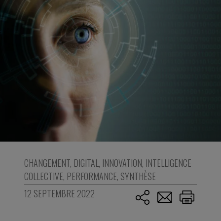
CHANGEMENT
,
DIGITAL
,
INNOVATION
,
INTELLIGENCE
COLLECTIVE
,
PERFORMANCE
,
SYNTHÈSE
12 SEPTEMBRE 2022