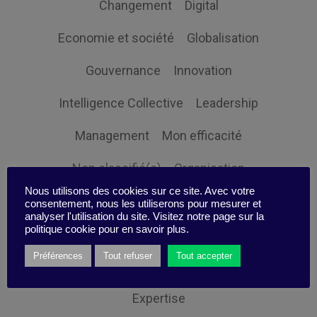
Changement
Digital
Economie et société
Globalisation
Gouvernance
Innovation
Intelligence Collective
Leadership
Management
Mon efficacité
Non classifié(e)
Organisation
Nous utilisons des cookies sur ce site. Avec votre
Orientation client
Performance
consentement, nous les utiliserons pour mesurer et
analyser l'utilisation du site. Visitez notre page sur la
politique cookie pour en savoir plus.
Prospective
Responsabilité sociale
Préférences
Tout refuser
Tout accepter
Ressources humaines
Stratégie
Expertise