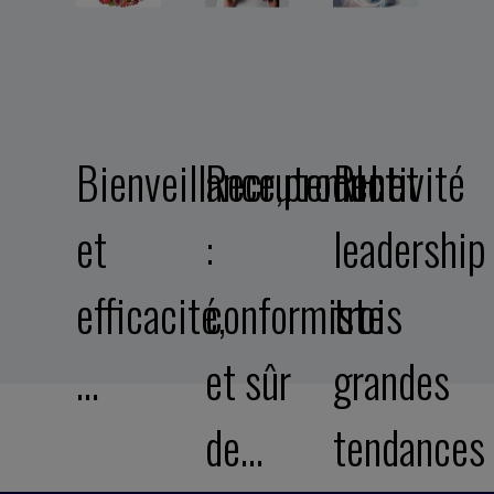
Bienveillance,productivité
Recrutement
RH et
et
:
leadership 
efficacité,
conformiste
trois
…
et sûr
grandes
de…
tendances